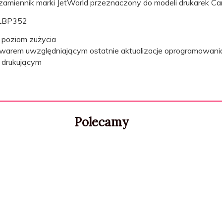
miennik marki JetWorld przeznaczony do modeli drukarek Ca
 LBP352
poziom zużycia
mwarem uwzględniającym ostatnie aktualizacje oprogramowania
u drukującym
Polecamy