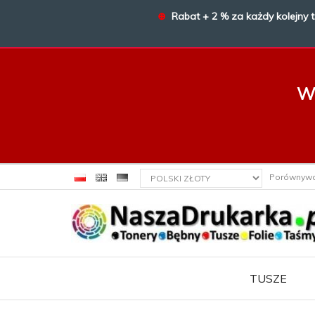
⊕
Rabat + 2 % za każdy kolejny 
W 
currency_h
Porównyw
TUSZE