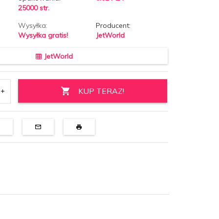
25000 str.
Wysyłka:
Producent:
Wysyłka gratis!
JetWorld
JetWorld
KUP TERAZ!