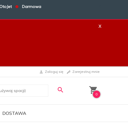
OtoJet
⊕
Darmowa
X
X
Zaloguj się
Zarejestruj mnie
0
DOSTAWA