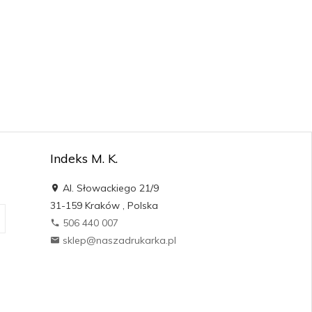
Indeks M. K.
Al. Słowackiego 21/9
31-159
Kraków
,
Polska
506 440 007
sklep@naszadrukarka.pl