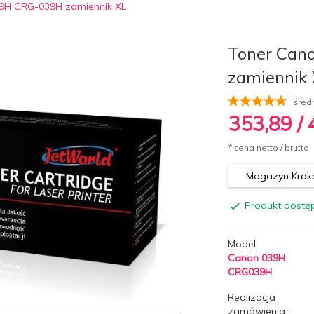
9H CRG-039H zamiennik XL
Toner Can
zamiennik
śred
353,
89
/
* cena netto / brutto
Magazyn Krakó
Produkt dostę
Model:
Canon 039H
CRG039H
Realizacja
zamówienia: