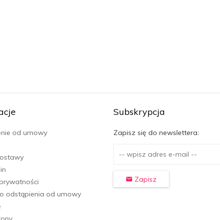
acje
Subskrypcja
enie od umowy
Zapisz się do newslettera:
dostawy
in
Zapisz
 prywatności
o odstąpienia od umowy
e
rony