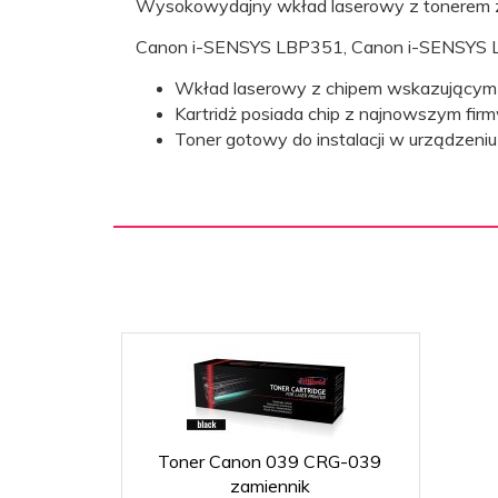
Wysokowydajny wkład laserowy z tonerem za
Canon i-SENSYS LBP351, Canon i-SENSYS
Nr kartridża
Wkład laserowy z chipem wskazującym 
- wkładu
Canon 039
Kartridż posiada chip z najnowszym fir
laserowego:
Toner gotowy do instalacji w urządzeni
Black
Kolor:
Wydajność
według
25000
normy str.
A4:
Rodzaj
Monochromatyczna
drukarki
laserowej:
Toner Canon 039 CRG-039
zamiennik