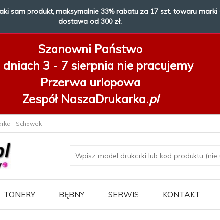
taki sam produkt, maksymalnie 33% rabatu za 17 szt. towaru marki 
dostawa od 300 zł.
Szanowni Państwo
dniach 3 - 7 sierpnia
nie pracujemy
Przerwa urlopowa
Zespół NaszaDrukarka.
pl
arka
Schowek
TONERY
BĘBNY
SERWIS
KONTAKT