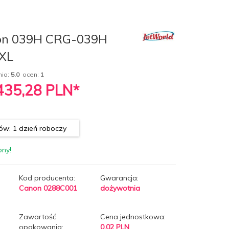
on 039H CRG-039H
 XL
nia:
5.0
ocen:
1
 435,28
PLN*
w: 1 dzień roboczy
pny!
Kod producenta:
Gwarancja:
Canon 0288C001
dożywotnia
Zawartość
Cena jednostkowa:
opakowania:
0.02 PLN