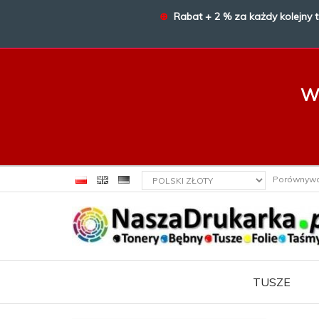
⊕
Rabat + 2 % za każdy kolejny 
W 
currency_h
Porównyw
TUSZE