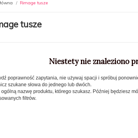
główna
Rimage tusze
mage tusze
Niestety nie znaleziono p
dź poprawność zapytania, nie używaj spacji i spróbuj ponowni
nicz szukane słowa do jednego lub dwóch.
 ogólną nazwę produktu, którego szukasz. Później będziesz mó
owanych filtrów.