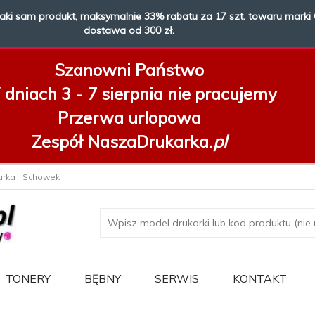
taki sam produkt, maksymalnie 33% rabatu za 17 szt. towaru marki 
dostawa od 300 zł.
Szanowni Państwo
dniach 3 - 7 sierpnia
nie pracujemy
Przerwa urlopowa
Zespół NaszaDrukarka.
pl
arka
Schowek
TONERY
BĘBNY
SERWIS
KONTAKT