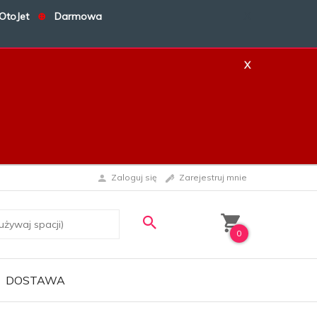
OtoJet
⊕
Darmowa
X
X
Zaloguj się
Zarejestruj mnie
0
DOSTAWA