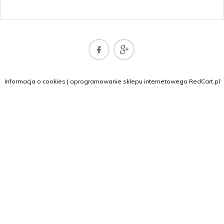
sklep@naszadrukarka.pl
Informacja o cookies
|
oprogramowanie sklepu internetowego
RedCart.pl