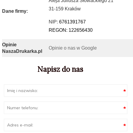
Aleja Juliusza Słowackiego 21
31-159 Kraków
Dane firmy:
NIP:
6761391767
REGON: 122656430
Opinie
Opinie o nas w Google
NaszaDrukarka.pl
Napisz do nas
*
*
*