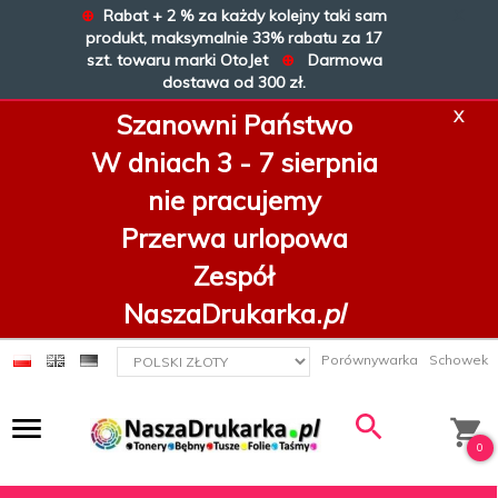
⊕
Rabat + 2 % za każdy kolejny taki sam
X
produkt, maksymalnie 33% rabatu za 17
szt. towaru marki OtoJet
⊕
Darmowa
dostawa od 300 zł.
X
Szanowni Państwo
W dniach 3 - 7 sierpnia
nie pracujemy
Przerwa urlopowa
Zespół
NaszaDrukarka.
pl
currency_h
Porównywarka
Schowek
0