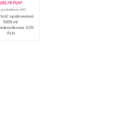
281,
76
PLN*
z podatkiem VAT
tość opakowania:
5500 str.
jednostkowa: 0.05
PLN