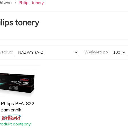
główna
Philips tonery
lips tonery
sort
pop
według:
Wyświetl po
 Philips PFA-822
zamiennik
rodukt dostępny!