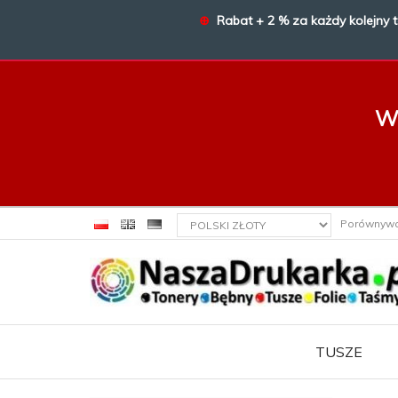
⊕
Rabat + 2 % za każdy kolejny 
W 
currency_h
Porównyw
TUSZE