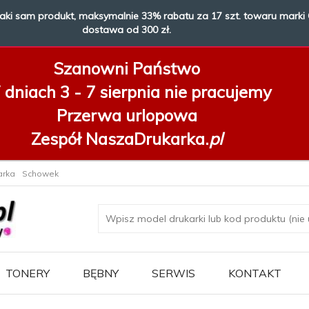
taki sam produkt, maksymalnie 33% rabatu za 17 szt. towaru marki 
dostawa od 300 zł.
Szanowni Państwo
dniach 3 - 7 sierpnia
nie pracujemy
Przerwa urlopowa
Zespół NaszaDrukarka.
pl
arka
Schowek
TONERY
BĘBNY
SERWIS
KONTAKT