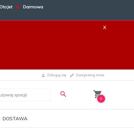
OtoJet
⊕
Darmowa
X
X
Zaloguj się
Zarejestruj mnie
0
DOSTAWA