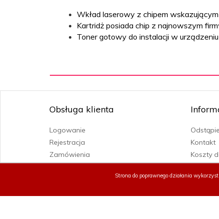
Nr kartridża
Wkład laserowy z chipem wskazującym 
- wkładu
Dell 593-10368
Kartridż posiada chip z najnowszym fir
laserowego:
Toner gotowy do instalacji w urządzeni
5500
Wydajność:
Black
Kolor:
Rodzaj
Obsługa klienta
Inform
Kolorowa
drukarki
laserowej:
Logowanie
Odstąpi
Rejestracja
Kontakt
Zamówienia
Koszty 
Ustawienia
Regulam
Strona do poprawnego działania wykorzys
Polityka
Prawo d
O sklepi
Mapa st