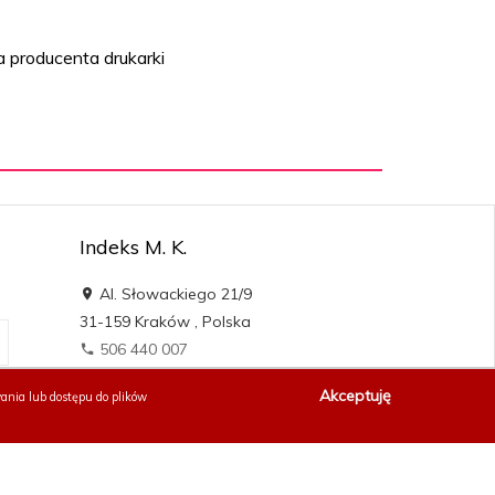
 producenta drukarki
Indeks M. K.
Al. Słowackiego 21/9
31-159
Kraków
,
Polska
506 440 007
sklep@naszadrukarka.pl
Akceptuję
ania lub dostępu do plików