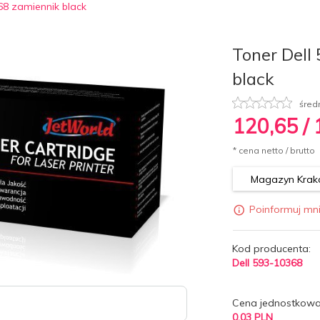
68 zamiennik black
Toner Dell
black
śred
120,
65
/
* cena netto / brutto
Magazyn Krakó
Poinformuj mn
Kod producenta:
Dell 593-10368
Cena jednostkowa
0.03 PLN