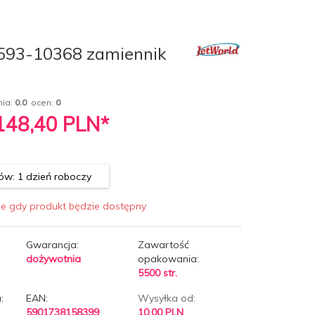
 593-10368 zamiennik
nia:
0.0
ocen:
0
 148,40
PLN*
w: 1 dzień roboczy
ie gdy produkt będzie dostępny
Gwarancja:
Zawartość
dożywotnia
opakowania:
5500 str.
:
EAN:
Wysyłka od:
5901738158399
10.00 PLN