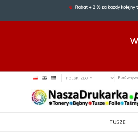
⊕
Rabat + 2 % za każdy kolejny 
W 
currency_h
Porównyw
TUSZE