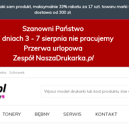
taki sam produkt, maksymalnie 33% rabatu za 17 szt. towaru marki 
dostawa od 300 zł.
Szanowni Państwo
dniach 3 - 7 sierpnia
nie pracujemy
Przerwa urlopowa
Zespół NaszaDrukarka.
pl
arka
Schowek
TONERY
BĘBNY
SERWIS
KONTAKT