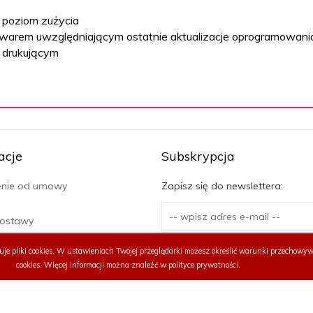
poziom zużycia
mwarem uwzględniającym ostatnie aktualizacje oprogramowania
u drukującym
acje
Subskrypcja
enie od umowy
Zapisz się do newslettera:
dostawy
in
tuje
pliki cookies.
W ustawieniach Twojej przeglądarki możesz określić warunki przechowyw
Zapisz
 prywatności
cookies. Więcej informacji można znaleźć w
polityce prywatności.
o odstąpienia od umowy
e
rony