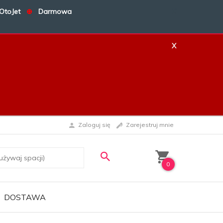
OtoJet
⊕
Darmowa
X
X
Zaloguj się
Zarejestruj mnie
0
DOSTAWA