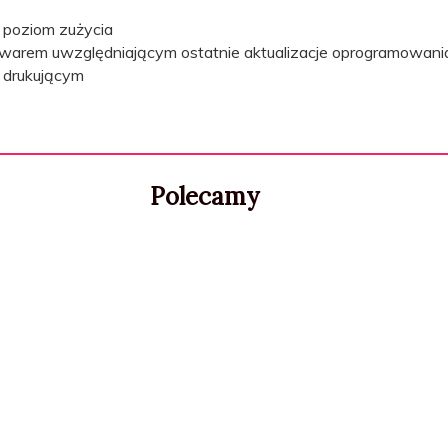
poziom zużycia
mwarem uwzględniającym ostatnie aktualizacje oprogramowania
u drukującym
Polecamy