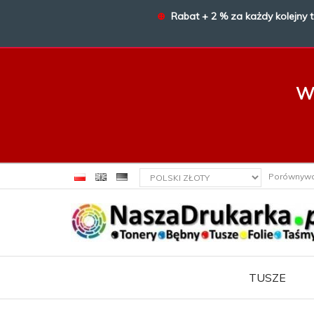
⊕
Rabat + 2 % za każdy kolejny 
W 
currency_h
Porównyw
TUSZE