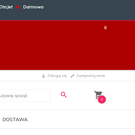
OtoJet
⊕
Darmowa
X
X
Zaloguj się
Zarejestruj mnie
0
DOSTAWA