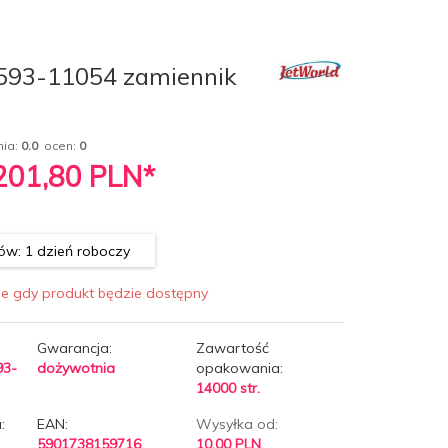
 593-11054 zamiennik
nia:
0.0
ocen:
0
 201,80
PLN*
w: 1 dzień roboczy
ie gdy produkt będzie dostępny
Gwarancja:
Zawartość
93-
dożywotnia
opakowania:
14000 str.
:
EAN:
Wysyłka od:
5901738159716
10.00 PLN