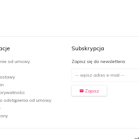
acje
Subskrypcja
enie od umowy
Zapisz się do newslettera:
dostawy
in
Zapisz
 prywatności
o odstąpienia od umowy
e
rony
In