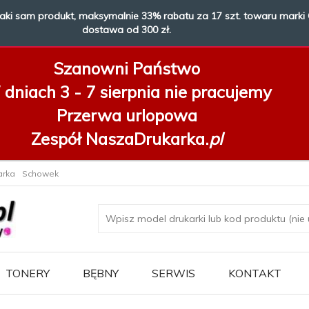
taki sam produkt, maksymalnie 33% rabatu za 17 szt. towaru marki 
dostawa od 300 zł.
Szanowni Państwo
dniach 3 - 7 sierpnia
nie pracujemy
Przerwa urlopowa
Zespół NaszaDrukarka.
pl
arka
Schowek
TONERY
BĘBNY
SERWIS
KONTAKT