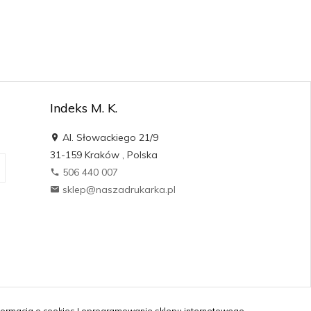
Indeks M. K.
Al. Słowackiego 21/9
31-159
Kraków
,
Polska
506 440 007
sklep@naszadrukarka.pl
formacja o cookies
|
oprogramowanie sklepu internetowego