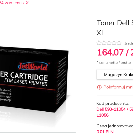
54 zamiennik XL
Toner Dell
XL
śred
164,
07
/
* cena netto / brutto
Magazyn Krakó
Poinformuj mn
Kod producenta:
Dell 593-11054 / 5
11056
Cena jednostkowa
0.01 PLN