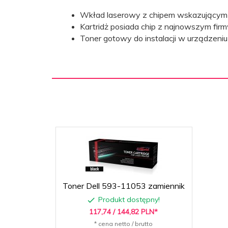
Nr kartridża
Wkład laserowy z chipem wskazującym 
- wkładu
Dell 593-11054
Kartridż posiada chip z najnowszym fir
laserowego:
Toner gotowy do instalacji w urządzeni
14000
Wydajność:
Black
Kolor:
Rodzaj
Monochromatyczna
drukarki
laserowej:
Toner Dell 593-11053 zamiennik
Produkt dostępny!
117,
74
/ 144,82
PLN*
* cena netto / brutto