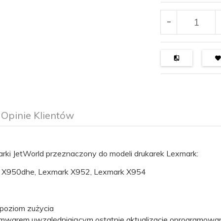
Opinie Klientów
rki JetWorld przeznaczony do modeli drukarek Lexmark:
 X950dhe, Lexmark X952, Lexmark X954
poziom zużycia
rmwarem uwzględniającym ostatnie aktualizacje oprogramowan