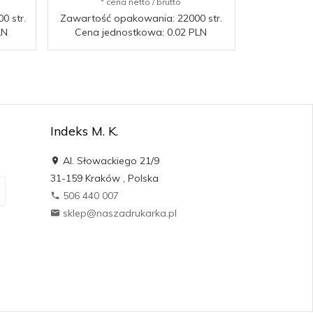
* cena netto / brutto
* c
0 str.
Zawartość opakowania: 22000 str.
Zawartość 
LN
Cena jednostkowa: 0.02 PLN
Cena je
Indeks M. K.
Al. Słowackiego 21/9
31-159
Kraków
,
Polska
506 440 007
sklep@naszadrukarka.pl