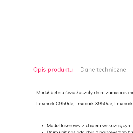
Opis produktu
Dane techniczne
Moduł bębna światłoczuły drum zamiennik ma
Lexmark C950de, Lexmark X950de, Lexmark
Nr kartridża
- wkładu
Lexmark C950X71G
laserowego:
Moduł laserowy z chipem wskazującym 
Drum unit posiada chip z najnowszym fi