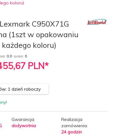
ego koloru)
 Lexmark C950X71G
na (1szt w opakowaniu
o każdego koloru)
nia:
0.0
ocen:
0
 455,67
PLN*
w: 1 dzień roboczy
pny!
Gwarancja:
Realizacja
G
dożywotnia
zamówienia:
24 godzin