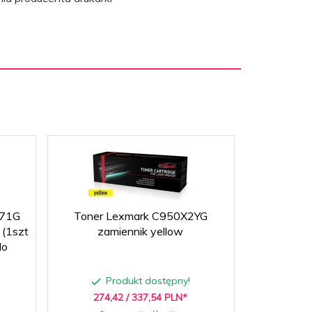
X71G
Toner Lexmark C950X2YG
Toner 
 (1szt
zamiennik yellow
za
do
Produkt dostępny!
P
274,
42
/ 337,54
PLN*
274,