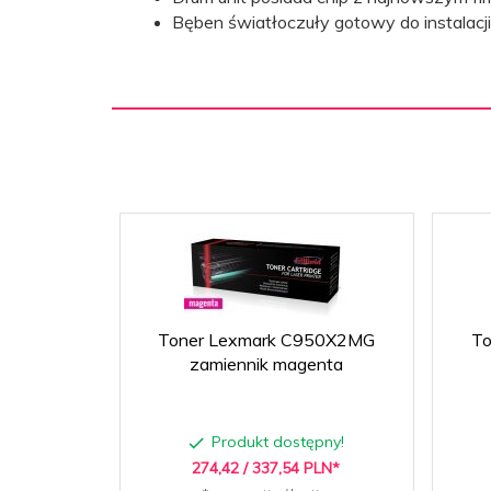
115000
Wydajność:
Bęben światłoczuły gotowy do instalacj
CMYK
Kolor:
Rodzaj
Kolorowa
drukarki
laserowej:
Toner Lexmark C950X2MG
To
zamiennik magenta
Produkt dostępny!
274,
42
/ 337,54
PLN*