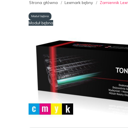
Strona główna
Lexmark bębny
Zamiennik Lex
Moduł bębna
Moduł bębna