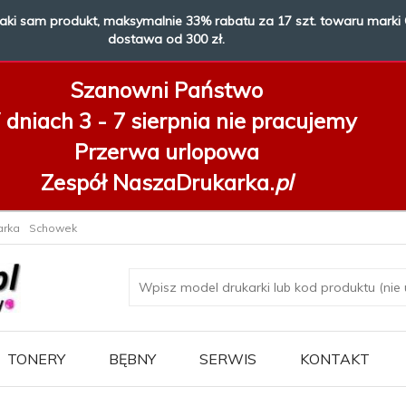
taki sam produkt, maksymalnie 33% rabatu za 17 szt. towaru marki 
dostawa od 300 zł.
Szanowni Państwo
dniach 3 - 7 sierpnia
nie pracujemy
Przerwa urlopowa
Zespół NaszaDrukarka.
pl
arka
Schowek
TONERY
BĘBNY
SERWIS
KONTAKT