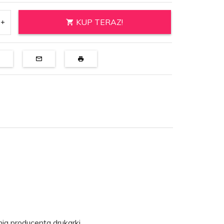
KUP TERAZ!
ia producenta drukarki