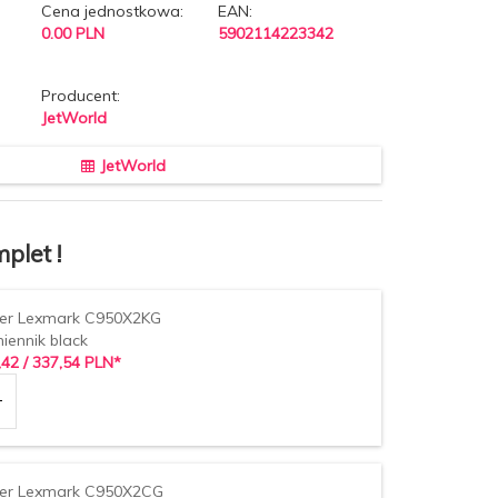
Cena jednostkowa:
EAN:
0.00 PLN
5902114223342
Producent:
JetWorld
JetWorld
plet !
er Lexmark C950X2KG
iennik black
,
42
/ 337,54
PLN*
er Lexmark C950X2CG