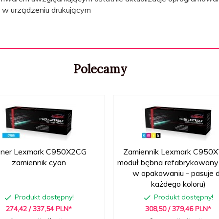
i w urządzeniu drukującym
Polecamy
ner Lexmark C950X2CG
Zamiennik Lexmark C950
zamiennik cyan
moduł bębna refabrykowany
w opakowaniu - pasuje 
każdego koloru)
Produkt dostępny!
Produkt dostępny!
274,
42
/ 337,54
PLN*
308,
50
/ 379,46
PLN*