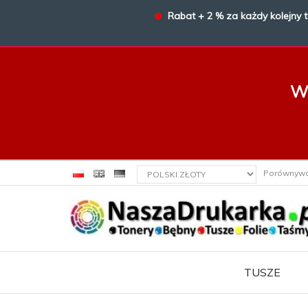
⊕
Rabat + 2 % za każdy kolejny 
W 
currency_h
Porównyw
TUSZE