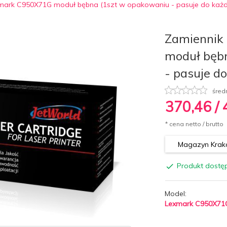
mark C950X71G moduł bębna (1szt w opakowaniu - pasuje do każd
Zamiennik
moduł bęb
- pasuje d
śred
370,
46
/
* cena netto / brutto
Magazyn Krakó
Produkt dostę
Model:
Lexmark C950X71