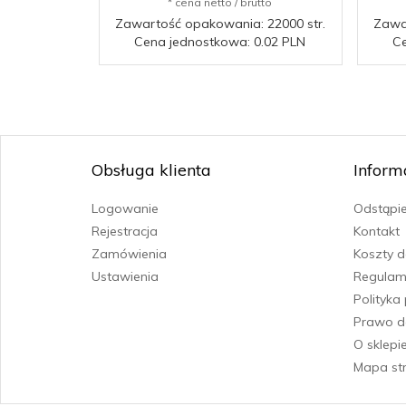
* cena netto / brutto
Zawartość opakowania: 22000 str.
Zawar
Cena jednostkowa: 0.02 PLN
Ce
Obsługa klienta
Inform
Logowanie
Odstąpi
Rejestracja
Kontakt
Zamówienia
Koszty 
Ustawienia
Regulam
Polityka
Prawo d
O sklepi
Mapa st