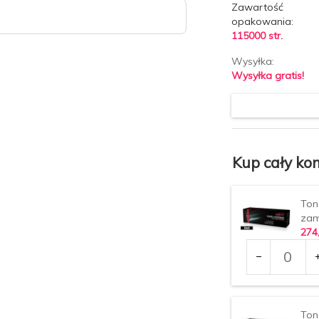
Zawartość
opakowania:
115000 str.
Wysyłka:
Wysyłka gratis!
Kup cały kom
Ton
zam
274
Ilość
dla
produktu
33818
Ton