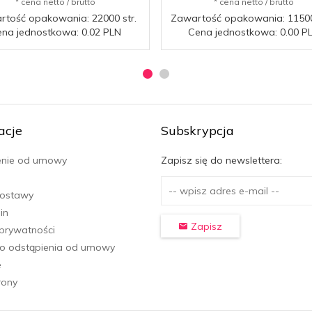
* cena netto / brutto
* cena netto / brutto
tość opakowania: 22000 str.
Zawartość opakowania: 11500
na jednostkowa: 0.02 PLN
Cena jednostkowa: 0.00 P
acje
Subskrypcja
enie od umowy
Zapisz się do newslettera:
dostawy
in
Zapisz
 prywatności
o odstąpienia od umowy
e
rony