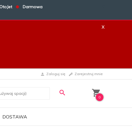
OtoJet
⊕
Darmowa
X
X
Zaloguj się
Zarejestruj mnie
0
DOSTAWA