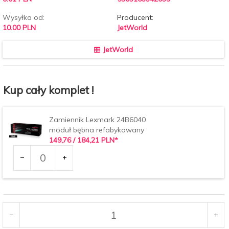
Wysyłka od:
Producent:
10.00 PLN
JetWorld
JetWorld
Kup cały komplet !
Zamiennik Lexmark 24B6040
moduł bębna refabykowany
149,
76
/ 184,21
PLN*
Ilość
dla
produktu
33894