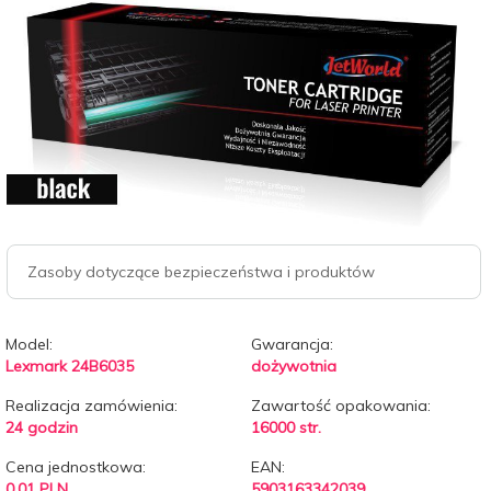
Zasoby dotyczące bezpieczeństwa i produktów
Model:
Gwarancja:
Lexmark 24B6035
dożywotnia
Realizacja zamówienia:
Zawartość opakowania:
24 godzin
16000 str.
Cena jednostkowa:
EAN:
0.01 PLN
5903163342039