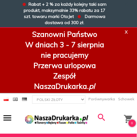
⊕
Rabat + 2 % za każdy kolejny taki sam
X
produkt, maksymalnie 33% rabatu za 17
szt. towaru marki OtoJet
⊕
Darmowa
dostawa od 300 zł.
X
Szanowni Państwo
W dniach 3 - 7 sierpnia
nie pracujemy
Przerwa urlopowa
Zespół
NaszaDrukarka.
pl
currency_h
Porównywarka
Schowek
0