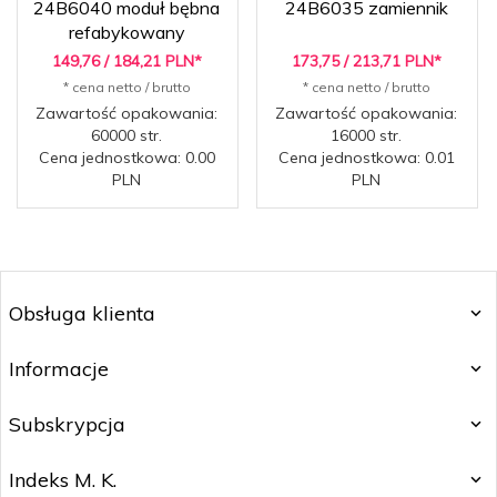
24B6040 moduł bębna
24B6035 zamiennik
refabykowany
149,
76
/ 184,21
PLN*
173,
75
/ 213,71
PLN*
* cena netto / brutto
* cena netto / brutto
Zawartość opakowania:
Zawartość opakowania:
60000 str.
16000 str.
Cena jednostkowa: 0.00
Cena jednostkowa: 0.01
PLN
PLN
Obsługa klienta
Informacje
Subskrypcja
Indeks M. K.