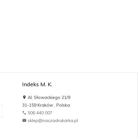
Indeks M. K.
Al. Słowackiego 21/9
31-159
Kraków
,
Polska
506 440 007
sklep@naszadrukarka.pl