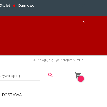
OtoJet
⊕
Darmowa
X
X
Zaloguj się
Zarejestruj mnie
0
DOSTAWA