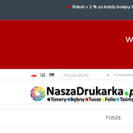
⊕
Rabat + 2 % za każdy kolejny 
W 
currency_h
Porównyw
TUSZE