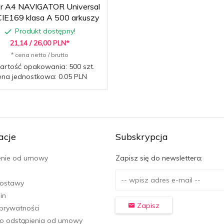
er A4 NAVIGATOR Universal
IE169 klasa A 500 arkuszy
Produkt dostępny!
21,
14
/ 26,00
PLN*
* cena netto / brutto
rtość opakowania: 500 szt.
na jednostkowa: 0.05 PLN
acje
Subskrypcja
enie od umowy
Zapisz się do newslettera:
dostawy
in
Zapisz
 prywatności
o odstąpienia od umowy