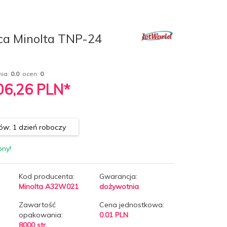
ca Minolta TNP-24
nia:
0.0
ocen:
0
06,26
PLN*
w: 1 dzień roboczy
pny!
Kod producenta:
Gwarancja:
Minolta A32W021
dożywotnia
Zawartość
Cena jednostkowa:
opakowania:
0.01 PLN
8000 str.