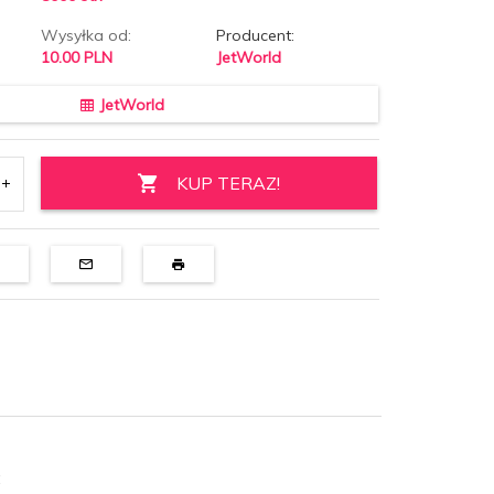
Wysyłka od:
Producent:
10.00 PLN
JetWorld
JetWorld
KUP TERAZ!
: