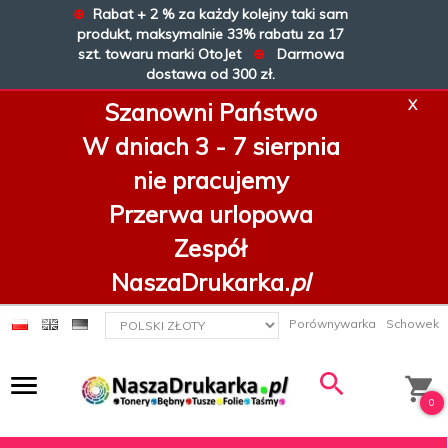
⊕
Rabat + 2 % za każdy kolejny taki sam
X
produkt, maksymalnie 33% rabatu za 17
szt. towaru marki OtoJet
⊕
Darmowa
dostawa od 300 zł.
X
Szanowni Państwo
W dniach 3 - 7 sierpnia
nie pracujemy
Przerwa urlopowa
Zespół
NaszaDrukarka.
pl
currency_h
Porównywarka
Schowek
0