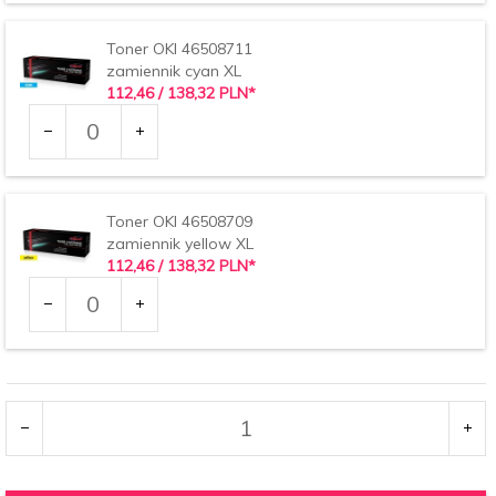
34114
Toner OKI 46508711
zamiennik cyan XL
112,
46
/ 138,32
PLN*
Ilość
dla
produktu
34115
Toner OKI 46508709
zamiennik yellow XL
112,
46
/ 138,32
PLN*
Ilość
dla
produktu
34117