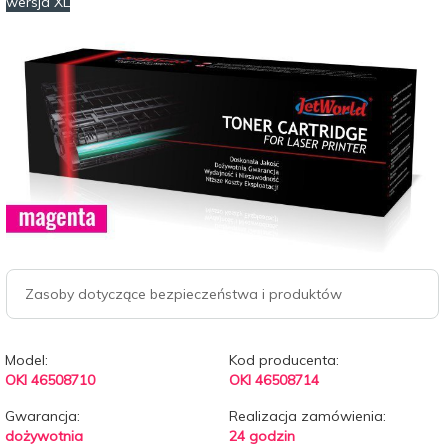
wersja XL
Zasoby dotyczące bezpieczeństwa i produktów
Model:
Kod producenta:
OKI 46508710
OKI 46508714
Gwarancja:
Realizacja zamówienia:
dożywotnia
24 godzin