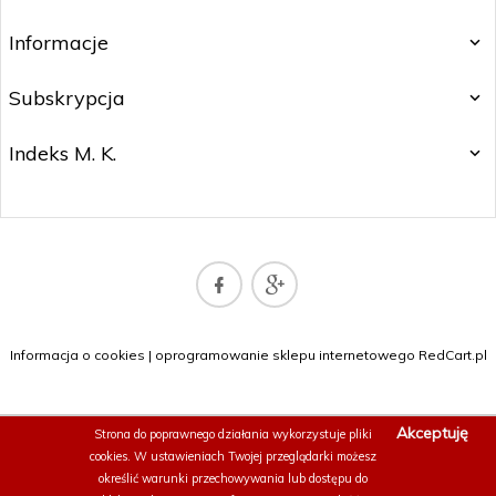
Informacje
Subskrypcja
Indeks M. K.
sklep@naszadrukarka.pl
Informacja o cookies
|
oprogramowanie sklepu internetowego
RedCart.pl
Akceptuję
Strona do poprawnego działania wykorzystuje
pliki
cookies.
W ustawieniach Twojej przeglądarki możesz
określić warunki przechowywania lub dostępu do