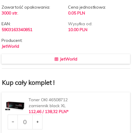
Zawartość opakowania:
Cena jednostkowa:
3000 str.
0.05 PLN
EAN:
Wysyłka od:
5903163340851
10.00 PLN
Producent:
JetWorld
JetWorld
Kup cały komplet !
Toner OKI 46508712
zamiennik black XL
112,
46
/ 138,32
PLN*
Ilość
dla
produktu