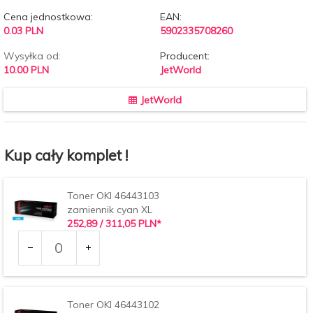
Cena jednostkowa:
EAN:
0.03 PLN
5902335708260
Wysyłka od:
Producent:
10.00 PLN
JetWorld
JetWorld
Kup cały komplet !
Toner OKI 46443103
zamiennik cyan XL
252,
89
/ 311,05
PLN*
Ilość
dla
produktu
34242
Toner OKI 46443102