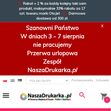
⊕
Rabat + 2 % za każdy kolejny taki sam
X
produkt, maksymalnie 33% rabatu za 17
szt. towaru marki OtoJet
⊕
Darmowa
dostawa od 300 zł.
X
Szanowni Państwo
W dniach 3 - 7 sierpnia
nie pracujemy
Przerwa urlopowa
Zespół
NaszaDrukarka.
pl
currency_h
Porównywarka
Schowek
0