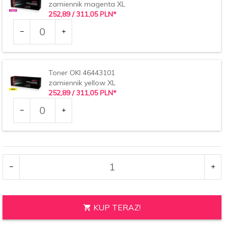
zamiennik magenta XL
252,
89
/ 311,05
PLN*
Ilość
dla
produktu
34243
Toner OKI 46443101
zamiennik yellow XL
252,
89
/ 311,05
PLN*
Ilość
dla
produktu
34244
KUP TERAZ!