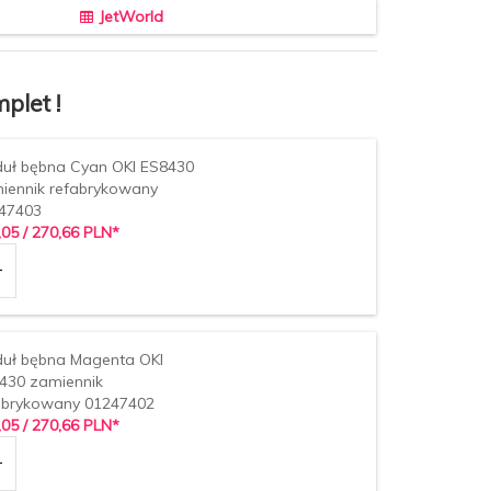
JetWorld
plet !
uł bębna Cyan OKI ES8430
iennik refabrykowany
47403
,
05
/ 270,66
PLN*
uł bębna Magenta OKI
430 zamiennik
abrykowany 01247402
,
05
/ 270,66
PLN*