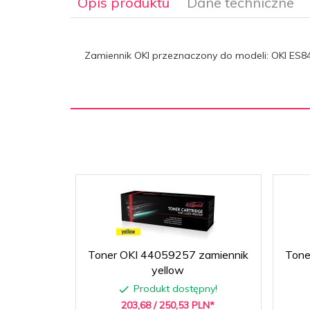
Opis produktu
Dane techniczne
Zamiennik OKI przeznaczony do modeli: OKI ES
Kolor:
Black
Rodzaj:
Kolorowa
Wydajność:
20000
Toner OKI 44059257 zamiennik
Tone
yellow
Produkt dostępny!
203,
68
/ 250,53
PLN*