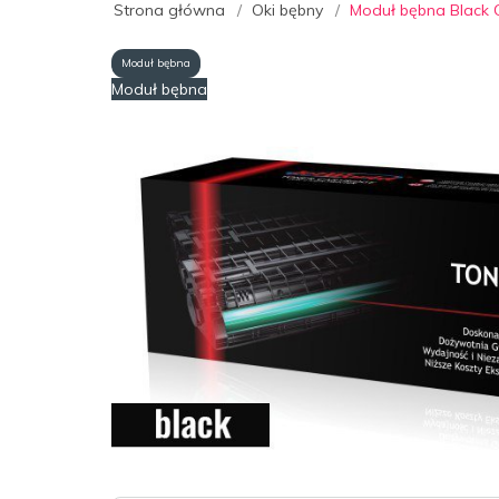
Strona główna
Oki bębny
Moduł bębna Black 
Moduł bębna
Moduł bębna