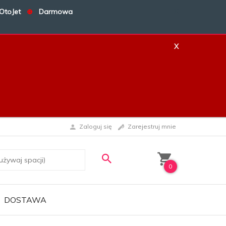
OtoJet
⊕
Darmowa
X
X
Zaloguj się
Zarejestruj mnie
0
DOSTAWA