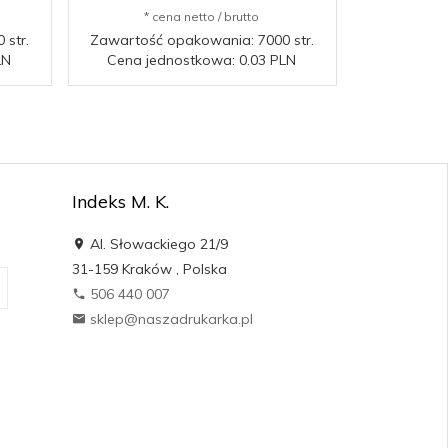
* cena netto / brutto
* c
str.
Zawartość opakowania: 7000 str.
Zawartość 
LN
Cena jednostkowa: 0.03 PLN
Cena je
Indeks M. K.
Al. Słowackiego 21/9
31-159
Kraków
,
Polska
506 440 007
sklep@naszadrukarka.pl