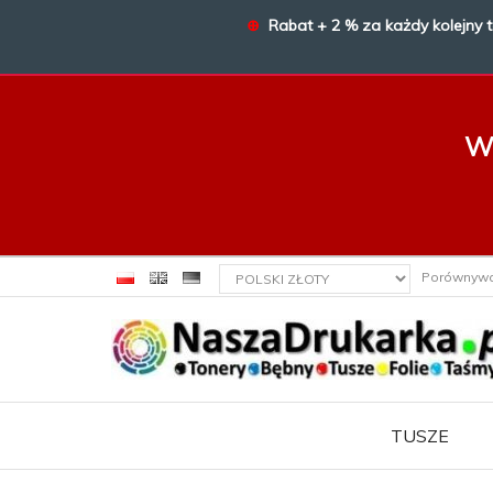
⊕
Rabat + 2 % za każdy kolejny 
W 
currency_h
Porównyw
TUSZE