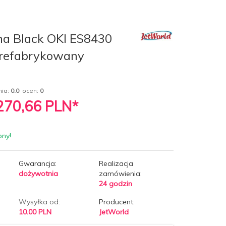
na Black OKI ES8430
 refabrykowany
nia:
0.0
ocen:
0
 270,66
PLN*
pny!
Gwarancja:
Realizacja
dożywotnia
zamówienia:
24 godzin
Wysyłka od:
Producent:
10.00 PLN
JetWorld