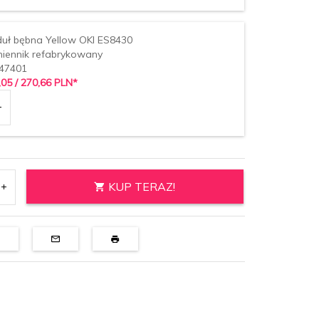
uł bębna Yellow OKI ES8430
iennik refabrykowany
47401
,
05
/ 270,66
PLN*
KUP TERAZ!