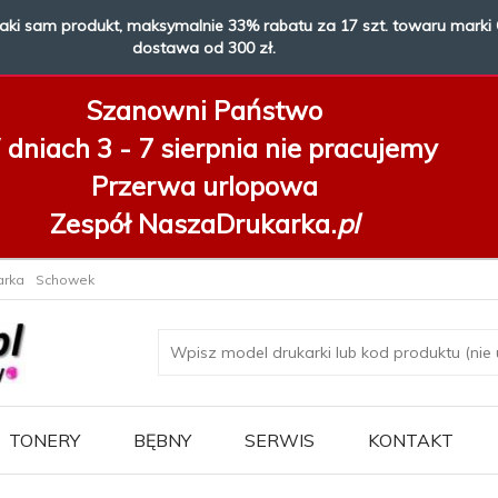
taki sam produkt, maksymalnie 33% rabatu za 17 szt. towaru marki 
dostawa od 300 zł.
Szanowni Państwo
dniach 3 - 7 sierpnia
nie pracujemy
Przerwa urlopowa
Zespół NaszaDrukarka.
pl
arka
Schowek
TONERY
BĘBNY
SERWIS
KONTAKT