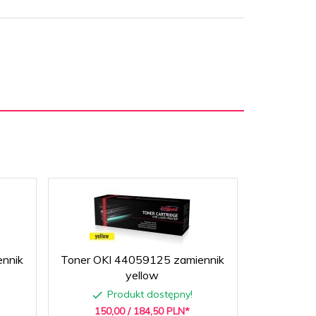
nnik
Toner OKI 44059125 zamiennik
Toner OKI
yellow
Produkt dostępny!
P
150,
00
/ 184,50
PLN*
301,