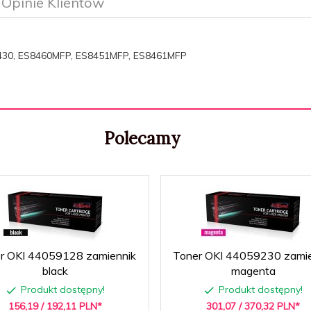
Opinie Klientów
8430, ES8460MFP, ES8451MFP, ES8461MFP
Polecamy
r OKI 44059128 zamiennik
Toner OKI 44059230 zamie
black
magenta
Produkt dostępny!
Produkt dostępny!
156,
19
/ 192,11
PLN*
301,
07
/ 370,32
PLN*