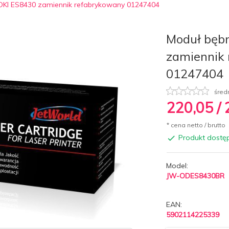
OKI ES8430 zamiennik refabrykowany 01247404
Moduł bęb
zamiennik
01247404
śred
220,
05
/
* cena netto / brutto
Produkt dostę
Model:
JW-ODES8430BR
EAN:
5902114225339