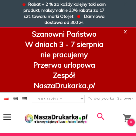
⊕
Rabat + 2 % za każdy kolejny taki sam
X
produkt, maksymalnie 33% rabatu za 17
szt. towaru marki OtoJet
⊕
Darmowa
dostawa od 300 zł.
X
Szanowni Państwo
W dniach 3 - 7 sierpnia
nie pracujemy
Przerwa urlopowa
Zespół
NaszaDrukarka.
pl
currency_h
Porównywarka
Schowek
0