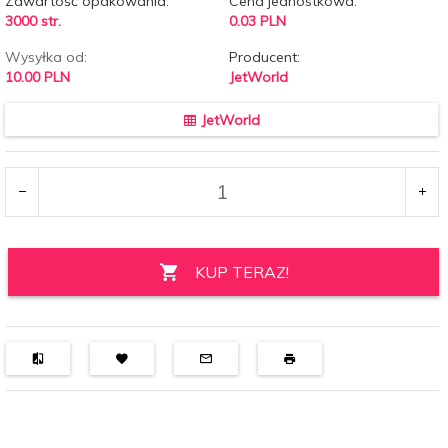
Zawartość opakowania:
Cena jednostkowa:
3000 str.
0.03 PLN
Wysyłka od:
Producent:
10.00 PLN
JetWorld
JetWorld
KUP TERAZ!