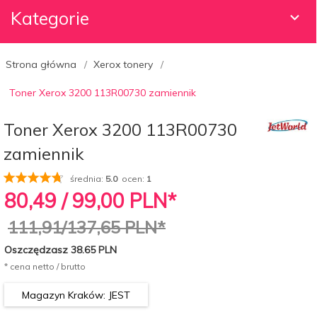
Kategorie
Strona główna
Xerox tonery
Toner Xerox 3200 113R00730 zamiennik
Toner Xerox 3200 113R00730
zamiennik
średnia:
5.0
ocen:
1
80,
49
/ 99,00
PLN*
111,91/137,65 PLN*
Oszczędzasz 38.65 PLN
* cena netto / brutto
Magazyn Kraków: JEST