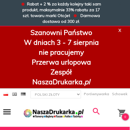
⊕
Rabat + 2 % za każdy kolejny taki sam
X
produkt, maksymalnie 33% rabatu za 17
szt. towaru marki OtoJet
⊕
Darmowa
dostawa od 300 zł.
X
Szanowni Państwo
W dniach 3 - 7 sierpnia
nie pracujemy
Przerwa urlopowa
Zespół
NaszaDrukarka.
pl
currency_h
Porównywarka
Schowek
0