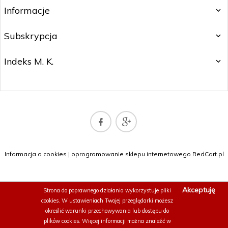
Informacje
Subskrypcja
Indeks M. K.
sklep@naszadrukarka.pl
Informacja o cookies
|
oprogramowanie sklepu internetowego
RedCart.pl
Akceptuję
Strona do poprawnego działania wykorzystuje
pliki
cookies.
W ustawieniach Twojej przeglądarki możesz
określić warunki przechowywania lub dostępu do
plików cookies. Więcej informacji można znaleźć w