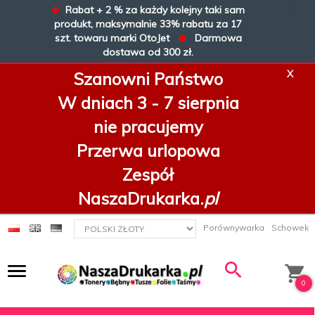
⊕
Rabat + 2 % za każdy kolejny taki sam
X
produkt, maksymalnie 33% rabatu za 17
szt. towaru marki OtoJet
⊕
Darmowa
dostawa od 300 zł.
X
Szanowni Państwo
W dniach 3 - 7 sierpnia
nie pracujemy
Przerwa urlopowa
Zespół
NaszaDrukarka.
pl
currency_h
Porównywarka
Schowek
0