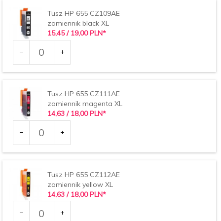
Tusz HP 655 CZ109AE
zamiennik black XL
15,
45
/ 19,00
PLN*
Ilość
dla
produktu
7734
Tusz HP 655 CZ111AE
zamiennik magenta XL
14,
63
/ 18,00
PLN*
Ilość
dla
produktu
7737
Tusz HP 655 CZ112AE
zamiennik yellow XL
14,
63
/ 18,00
PLN*
Ilość
dla