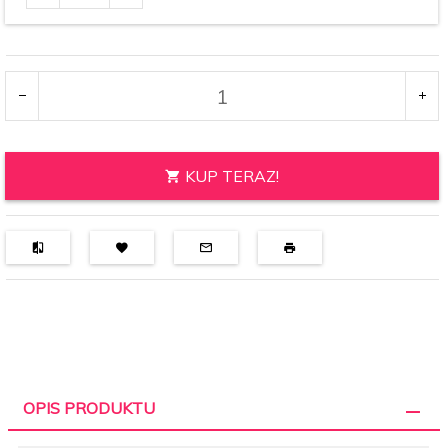
produktu
7738
KUP TERAZ!
OPIS PRODUKTU