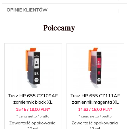
OPINIE KLIENTÓW
Polecamy
Tusz HP 655 CZ109AE
Tusz HP 655 CZ111AE
zamiennik black XL
zamiennik magenta XL
15,
45
/ 19,00
PLN*
14,
63
/ 18,00
PLN*
* cena netto / brutto
* cena netto / brutto
Zawartość opakowania:
Zawartość opakowania:
20 ml.
12 ml.